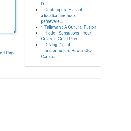
Đ...
1
Contemporary asset
allocation methods
persevere...
1
Tallawah : A Cultural Fusion
1
Hidden Sensations : Your
Guide to Quiet Plea...
1
Driving Digital
Transformation: How a CIO
ort Page
Consu...