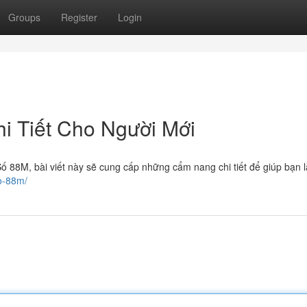
Groups
Register
Login
 Tiết Cho Người Mới
Số 88M, bài viết này sẽ cung cấp những cẩm nang chi tiết để giúp bạn 
o-88m/