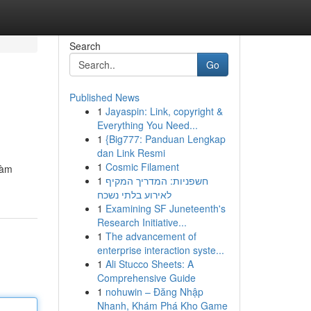
Search
Go
Published News
1
Jayaspin: Link, copyright &
Everything You Need...
1
{Big777: Panduan Lengkap
dan Link Resmi
1
Cosmic Filament
làm
1
חשפניות: המדריך המקיף
לאירוע בלתי נשכח
1
Examining SF Juneteenth's
Research Initiative...
1
The advancement of
enterprise interaction syste...
1
Ali Stucco Sheets: A
Comprehensive Guide
1
nohuwin – Đăng Nhập
Nhanh, Khám Phá Kho Game