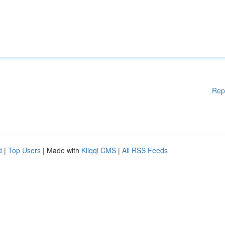
Rep
d
|
Top Users
| Made with
Kliqqi CMS
|
All RSS Feeds