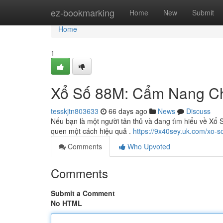
Home
ez-bookmarking
Home
New
Submit
Home
1
Xổ Số 88M: Cẩm Nang Chi
tesskjtn803633
66 days ago
News
Discuss
Nếu bạn là một người tân thủ và đang tìm hiểu về Xổ 
quen một cách hiệu quả .
https://9x40sey.uk.com/xo-s
Comments
Who Upvoted
Comments
Submit a Comment
No HTML