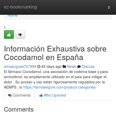
Home
ez-bookmarking
Togg
navi
Home
1
Información Exhaustiva sobre
Cocodamol en España
amaangxaw707998
65 days ago
News
Discuss
El fármaco Cocodamol, una asociación de codeína base y para-
aminofenol, es ampliamente utilizado en el país para mitigar el
dolor . Su acceso y uso están rigurosamente regulados por la
AEMPS , lo
https://farmasegure.com/product-categories/
Comments
Who Upvoted
Comments