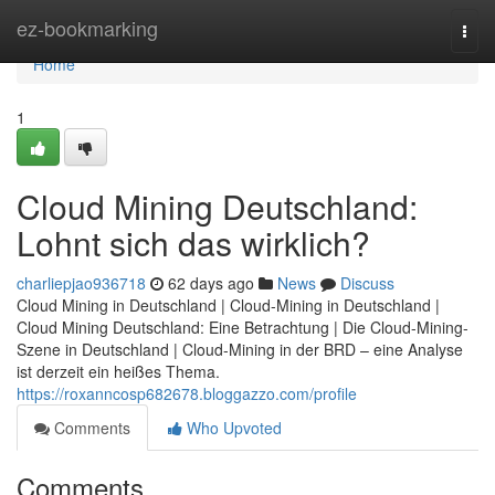
Home
ez-bookmarking
Togg
navi
Home
1
Cloud Mining Deutschland:
Lohnt sich das wirklich?
charliepjao936718
62 days ago
News
Discuss
Cloud Mining in Deutschland | Cloud-Mining in Deutschland |
Cloud Mining Deutschland: Eine Betrachtung | Die Cloud-Mining-
Szene in Deutschland | Cloud-Mining in der BRD – eine Analyse
ist derzeit ein heißes Thema.
https://roxanncosp682678.bloggazzo.com/profile
Comments
Who Upvoted
Comments