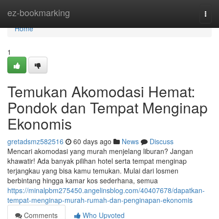
Home
ez-bookmarking
Togg
navi
Home
1
Temukan Akomodasi Hemat:
Pondok dan Tempat Menginap
Ekonomis
gretadsmz582516
60 days ago
News
Discuss
Mencari akomodasi yang murah menjelang liburan? Jangan
khawatir! Ada banyak pilihan hotel serta tempat menginap
terjangkau yang bisa kamu temukan. Mulai dari losmen
berbintang hingga kamar kos sederhana, semua
https://minalpbm275450.angelinsblog.com/40407678/dapatkan-
tempat-menginap-murah-rumah-dan-penginapan-ekonomis
Comments
Who Upvoted