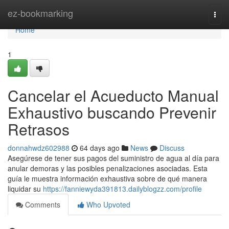
Home
ez-bookmarking
Togg
navi
Home
1
Cancelar el Acueducto Manual
Exhaustivo buscando Prevenir
Retrasos
donnahwdz602988
64 days ago
News
Discuss
Asegúrese de tener sus pagos del suministro de agua al día para
anular demoras y las posibles penalizaciones asociadas. Esta
guía le muestra información exhaustiva sobre de qué manera
liquidar su
https://fanniewyda391813.dailyblogzz.com/profile
Comments
Who Upvoted