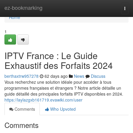
Home
ez-bookmarking
Togg
navi
Home
1
IPTV France : Le Guide
Exhaustif des Forfaits 2024
berthaxtrw957278
62 days ago
News
Discuss
Vous recherchez une solution idéale pour accéder à tous
programmes françaises et étrangers ? Notre article détaille un
guide détaillé des principales forfaits IPTV disponibles en 2024.
https://laylazgxb161719.evawiki.com/user
Comments
Who Upvoted
Comments