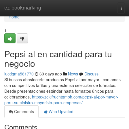
Home
ez-bookmarking
Togg
navi
Home
1
Pepsi al en cantidad para tu
negocio
lucdgma581770
60 days ago
News
Discuss
Si buscas abastecerte productos Pepsi al por mayor , contamos
con competitivos tarifas y una extensa selección de formatos.
Desde presentaciones estándar hasta formatos únicos para
celebraciones,
https://zekifruchtgmbh.com/pepsi-al-por-mayor-
peru-suministro-mayorista-para-empresas/
Comments
Who Upvoted
Comments