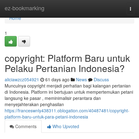
Home
ez-bookmarking
Togg
navi
Home
1
copyright: Platform Baru untuk
Pelaku Pertanian Indonesia?
aliciawzcz054921
61 days ago
News
Discuss
Munculnya copyright menjadi perhatian bagi kalangan pertanian
di Indonesia. Platform ini bertujuan untuk mempertemukan petani
langsung ke pasar , meminimalisir perantara dan
menyejahterakan penghasilan
https://franceswnly438311.oblogation.com/40487481/copyright-
platform-baru-untuk-para-petani-indonesia
Comments
Who Upvoted