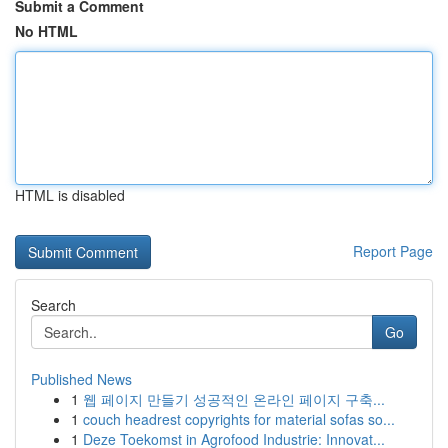
Submit a Comment
No HTML
HTML is disabled
Report Page
Search
Go
Published News
1
웹 페이지 만들기 성공적인 온라인 페이지 구축...
1
couch headrest copyrights for material sofas so...
1
Deze Toekomst in Agrofood Industrie: Innovat...