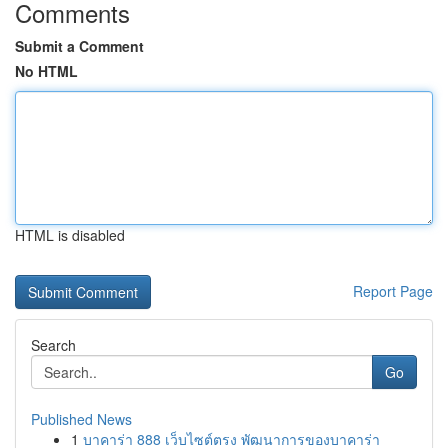
Comments
Submit a Comment
No HTML
HTML is disabled
Report Page
Search
Go
Published News
1
บาคาร่า 888 เว็บไซต์ตรง พัฒนาการของบาคาร่า