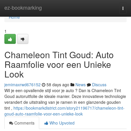
Home
ez-bookmarking
Togg
navi
Home
1
Chameleon Tint Goud: Auto
Raamfolie voor een Unieke
Look
jemimaxrwd676152
58 days ago
News
Discuss
Wil je een opvallende stijl voor je auto ? Dan is Chameleon Tint
Goud autoruitfolie de ideale manier. Deze innovatieve technologie
verandert de uitstraling van je ramen in een glanzende gouden
tint ,
https://bookmarkdistrict.com/story21196717/chameleon-tint-
goud-auto-raamfolie-voor-een-unieke-look
Comments
Who Upvoted