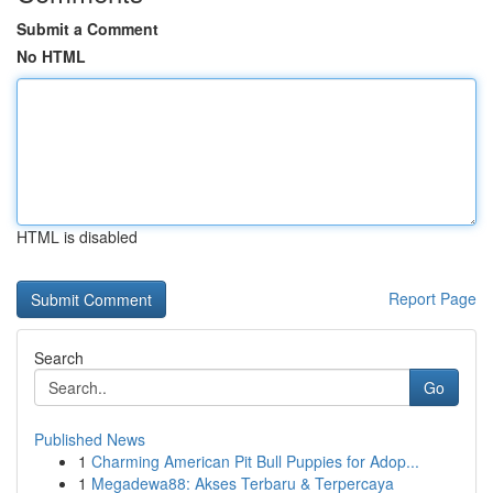
Submit a Comment
No HTML
HTML is disabled
Report Page
Search
Go
Published News
1
Charming American Pit Bull Puppies for Adop...
1
Megadewa88: Akses Terbaru & Terpercaya