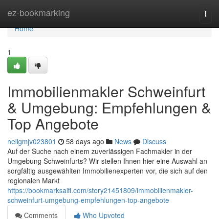
Home
ez-bookmarking
Togg
navi
Home
1
Immobilienmakler Schweinfurt
& Umgebung: Empfehlungen &
Top Angebote
neilgmjv023801
58 days ago
News
Discuss
Auf der Suche nach einem zuverlässigen Fachmakler in der
Umgebung Schweinfurts? Wir stellen Ihnen hier eine Auswahl an
sorgfältig ausgewählten Immobilienexperten vor, die sich auf den
regionalen Markt
https://bookmarksaifi.com/story21451809/immobilienmakler-
schweinfurt-umgebung-empfehlungen-top-angebote
Comments
Who Upvoted