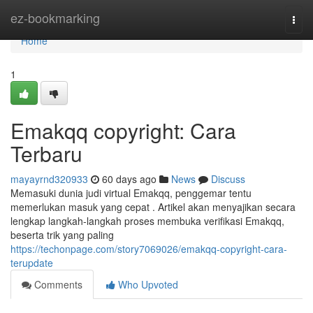
Home
ez-bookmarking
Togg
navi
Home
1
Emakqq copyright: Cara
Terbaru
mayayrnd320933
60 days ago
News
Discuss
Memasuki dunia judi virtual Emakqq, penggemar tentu
memerlukan masuk yang cepat . Artikel akan menyajikan secara
lengkap langkah-langkah proses membuka verifikasi Emakqq,
beserta trik yang paling
https://techonpage.com/story7069026/emakqq-copyright-cara-
terupdate
Comments
Who Upvoted