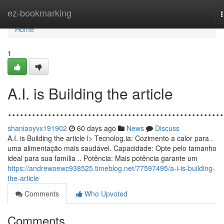
Home
ez-bookmarking
n
Home
1
A.I. is Building the article
......................................................
shaniaoyvx191902
60 days ago
News
Discuss
A.I. is Building the article l> Tecnolog.ia: Cozimento a calor para .
uma alimentação mais saudável. Capacidade: Opte pelo tamanho
ideal para sua família .. Potência: Mais potência garante um
https://andrewoewc938525.timeblog.net/77597495/a-i-is-building-
the-article
Comments
Who Upvoted
Comments