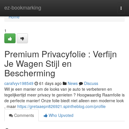
Home
ez-bookmarking
Togg
navi
Home
1
Premium Privacyfolie : Verfijn
Je Wagen Stijl en
Bescherming
carafvyv198549
61 days ago
News
Discuss
Wil je een manier om de looks van je auto te verbeteren en
tegelijkertijd meer privacy te genieten ? Hoogwaardig Raamfolie is
de perfecte manier! Onze folie biedt niet alleen een moderne look
, maar
https://gretaaepn826921.spintheblog.com/profile
Comments
Who Upvoted