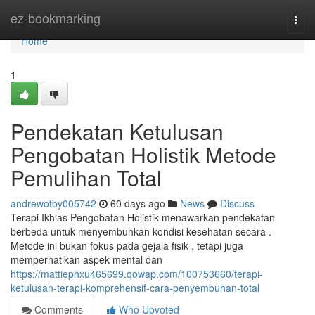
Home
ez-bookmarking
Togg
navi
Home
1
Pendekatan Ketulusan
Pengobatan Holistik Metode
Pemulihan Total
andrewotby005742
60 days ago
News
Discuss
Terapi Ikhlas Pengobatan Holistik menawarkan pendekatan
berbeda untuk menyembuhkan kondisi kesehatan secara .
Metode ini bukan fokus pada gejala fisik , tetapi juga
memperhatikan aspek mental dan
https://mattiephxu465699.qowap.com/100753660/terapi-
ketulusan-terapi-komprehensif-cara-penyembuhan-total
Comments
Who Upvoted