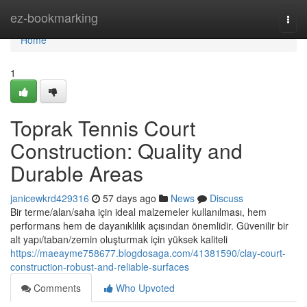
Home
ez-bookmarking
Togg
navi
Home
1
Toprak Tennis Court
Construction: Quality and
Durable Areas
janicewkrd429316
57 days ago
News
Discuss
Bir terme/alan/saha için ideal malzemeler kullanılması, hem
performans hem de dayanıklılık açısından önemlidir. Güvenilir bir
alt yapı/taban/zemin oluşturmak için yüksek kaliteli
https://maeayme758677.blogdosaga.com/41381590/clay-court-
construction-robust-and-reliable-surfaces
Comments
Who Upvoted