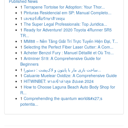
Published News
1
Terrapene Tortoise for Adoption: Your Thor...
1
Pinturas Residencial em SP: Manual Completo...
1
เลเซอร์เพื่อรักษาสิวหลุม
1
The Super Legal Professionals: Top Juridica...
1
Ready for Adventure! 2020 Toyota 4Runner SR5
TR...
1
MM88 – Nền Tảng Giải Trí Trực Tuyến Hiện Đại, T...
1
Selecting the Perfect Fiber Laser Cutter: A Com...
1
Acheter Benzol Fury : Manuel Détaillé et Où Tro...
1
Antminer S19: A Comprehensive Guide for
Beginners
1
ساخت بازی مار با پایتون و لاک‌پشت : دستورا...
1
Caluanie Muelear Oxidize: A Comprehensive Guide
1
HITWINBET: ทางเข้าล่าสุด อัปเดต 2024
1
How to Choose Laguna Beach Auto Body Shop for
R...
1
Comprehending the quantum world&#x27;s
potentia...