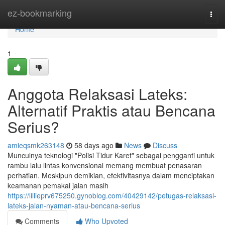
Home
ez-bookmarking
Togg
navi
Home
1
Anggota Relaksasi Lateks:
Alternatif Praktis atau Bencana
Serius?
amieqsmk263148
58 days ago
News
Discuss
Munculnya teknologi "Polisi Tidur Karet" sebagai pengganti untuk
rambu lalu lintas konvensional memang membuat penasaran
perhatian. Meskipun demikian, efektivitasnya dalam menciptakan
keamanan pemakai jalan masih
https://lillieprv675250.gynoblog.com/40429142/petugas-relaksasi-
lateks-jalan-nyaman-atau-bencana-serius
Comments
Who Upvoted