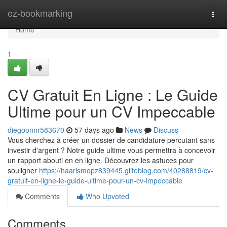
Home
ez-bookmarking
Togg
navi
Home
1
CV Gratuit En Ligne : Le Guide
Ultime pour un CV Impeccable
diegoonnr583670
57 days ago
News
Discuss
Vous cherchez à créer un dossier de candidature percutant sans
investir d'argent ? Notre guide ultime vous permettra à concevoir
un rapport abouti en en ligne. Découvrez les astuces pour
souligner
https://haarismopz839445.glifeblog.com/40288819/cv-
gratuit-en-ligne-le-guide-ultime-pour-un-cv-impeccable
Comments
Who Upvoted
Comments