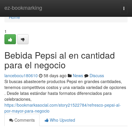
Home
ez-bookmarking
Togg
navi
Home
1
Bebida Pepsi al en cantidad
para el negocio
lancebocu180610
58 days ago
News
Discuss
Si buscas abastecerte productos Pepsi en grandes cantidades,
tenemos competitivos costos y una variada variedad de opciones
. Desde latas estándar hasta formatos diferenciados para
celebraciones,
https://bookmarkssocial.com/story21522784/refresco-pepsi-al-
por-mayor-para-negocio
Comments
Who Upvoted