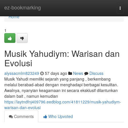
Home
ez-bookmarking
Togg
navi
Home
1
Musik Yahudiym: Warisan dan
Evolusi
alyssacmlm823249
57 days ago
News
Discuss
Musik Yahudi memiliki sejarah yang panjang , berkembang
melalui berabad-abad dengan menghadapi berbagai kesulitan.
Awalnya, nyanyian keagamaan ini secara eksklusif dilantunkan
dalam bait , namun kemudian
https://laytndfnj409796.eedblog.com/41811229/musik-yahudiym-
warisan-dan-evolusi
Comments
Who Upvoted