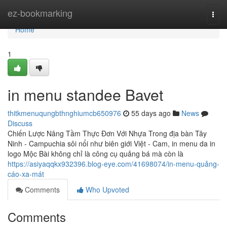
Home
ez-bookmarking
Togg
navi
Home
1
in menu standee Bavet
thitkmenuqungbthnghiumcb650976
55 days ago
News
Discuss
Chiến Lược Nâng Tầm Thực Đơn Với Nhựa Trong địa bàn Tây
Ninh - Campuchia sôi nổi như biên giới Việt - Cam, in menu da in
logo Mộc Bài không chỉ là công cụ quảng bá mà còn là
https://asiyaqqkx932396.blog-eye.com/41698074/in-menu-quảng-
cáo-xa-mát
Comments
Who Upvoted
Comments