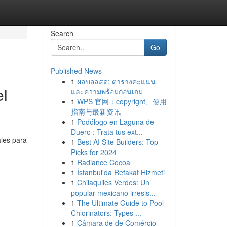
Search
Go
Published News
1
ผลบอลสด: ตารางคะแนน
el
และความพร้อมก่อนเกม
1
WPS 官网：copyright、使用
指南与最新资讯
1
Podólogo en Laguna de
Duero : Trata tus ext...
ales para
1
Best AI Site Builders: Top
Picks for 2024
1
Radiance Cocoa
1
İstanbul'da Refakat Hizmeti
1
Chilaquiles Verdes: Un
popular mexicano irresis...
1
The Ultimate Guide to Pool
Chlorinators: Types ...
1
Câmara de de Comércio