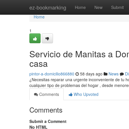
Home
ez-bookmarking
Home
New
Submit
Home
1
Servicio de Manitas a Dom
casa
pintor-a-domicilio866880
58 days ago
News
Di
¿Necesitas reparar una urgente inconveniente de tu ho
cualquier tipo de problemas del hogar , desde menore
Comments
Who Upvoted
Comments
Submit a Comment
No HTML