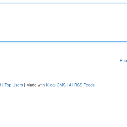
Rep
d
|
Top Users
| Made with
Kliqqi CMS
|
All RSS Feeds