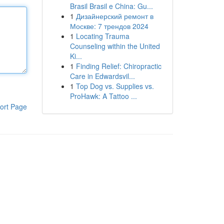
Brasil Brasil e China: Gu...
1
Дизайнерский ремонт в
Москве: 7 трендов 2024
1
Locating Trauma
Counseling within the United
Ki...
1
Finding Relief: Chiropractic
Care in Edwardsvil...
1
Top Dog vs. Supplies vs.
ProHawk: A Tattoo ...
ort Page