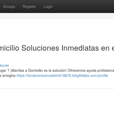
Groups
Register
Login
icilio Soluciones Inmediatas en 
scuss
gar ? ¡Manitas a Domicilio es la solución! Ofrecemos ayuda profesion
s arreglos
https://fontanerocercadem518876.blogthisbiz.com/profile