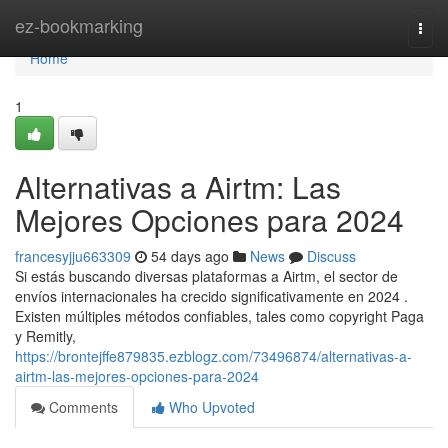
Home
ez-bookmarking
Togg
navi
Home
1
Alternativas a Airtm: Las
Mejores Opciones para 2024
francesyjju663309
54 days ago
News
Discuss
Si estás buscando diversas plataformas a Airtm, el sector de
envíos internacionales ha crecido significativamente en 2024 .
Existen múltiples métodos confiables, tales como copyright Paga
y Remitly,
https://brontejffe879835.ezblogz.com/73496874/alternativas-a-
airtm-las-mejores-opciones-para-2024
Comments
Who Upvoted