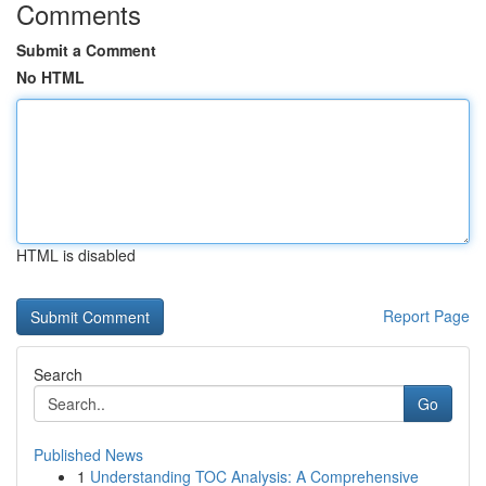
Comments
Submit a Comment
No HTML
HTML is disabled
Report Page
Search
Go
Published News
1
Understanding TOC Analysis: A Comprehensive