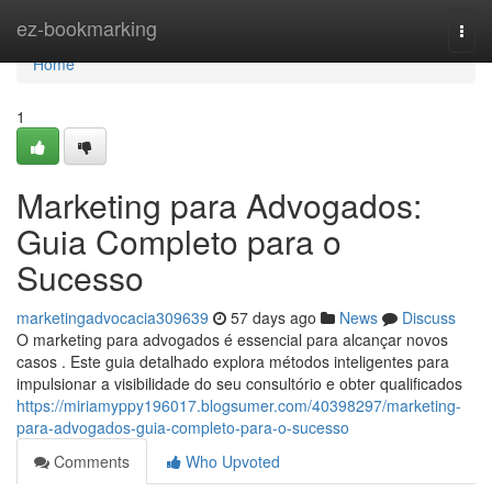
Home
ez-bookmarking
Togg
navi
Home
1
Marketing para Advogados:
Guia Completo para o
Sucesso
marketingadvocacia309639
57 days ago
News
Discuss
O marketing para advogados é essencial para alcançar novos
casos . Este guia detalhado explora métodos inteligentes para
impulsionar a visibilidade do seu consultório e obter qualificados
https://miriamyppy196017.blogsumer.com/40398297/marketing-
para-advogados-guia-completo-para-o-sucesso
Comments
Who Upvoted