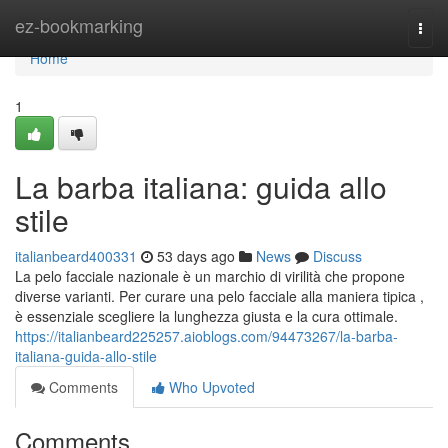
Home
ez-bookmarking
Togg
navi
Home
1
La barba italiana: guida allo
stile
italianbeard400331
53 days ago
News
Discuss
La pelo facciale nazionale è un marchio di virilità che propone
diverse varianti. Per curare una pelo facciale alla maniera tipica ,
è essenziale scegliere la lunghezza giusta e la cura ottimale.
https://italianbeard225257.aioblogs.com/94473267/la-barba-
italiana-guida-allo-stile
Comments
Who Upvoted
Comments