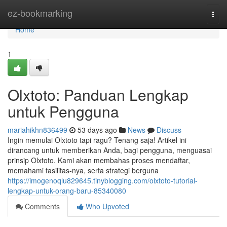
Home
ez-bookmarking
Togg
navi
Home
1
Olxtoto: Panduan Lengkap
untuk Pengguna
mariahikhn836499
53 days ago
News
Discuss
Ingin memulai Olxtoto tapi ragu? Tenang saja! Artikel ini
dirancang untuk memberikan Anda, bagi pengguna, menguasai
prinsip Olxtoto. Kami akan membahas proses mendaftar,
memahami fasilitas-nya, serta strategi berguna
https://imogenoqlu829645.tinyblogging.com/olxtoto-tutorial-
lengkap-untuk-orang-baru-85340080
Comments
Who Upvoted