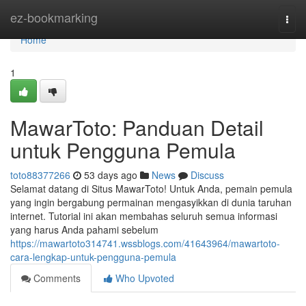
Home
ez-bookmarking
Togg
navi
Home
1
MawarToto: Panduan Detail
untuk Pengguna Pemula
toto88377266
53 days ago
News
Discuss
Selamat datang di Situs MawarToto! Untuk Anda, pemain pemula
yang ingin bergabung permainan mengasyikkan di dunia taruhan
internet. Tutorial ini akan membahas seluruh semua informasi
yang harus Anda pahami sebelum
https://mawartoto314741.wssblogs.com/41643964/mawartoto-
cara-lengkap-untuk-pengguna-pemula
Comments
Who Upvoted