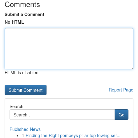
Comments
Submit a Comment
No HTML
HTML is disabled
Report Page
Search
Go
Published News
1
Finding the Right pompeys pillar top towing ser...