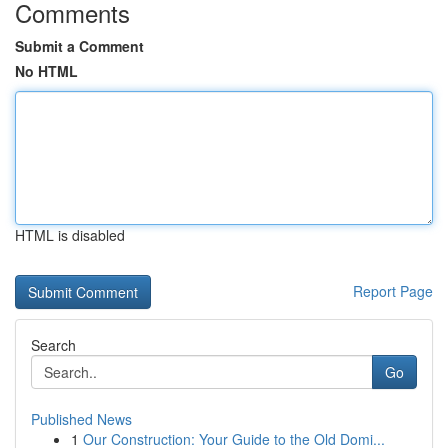
Comments
Submit a Comment
No HTML
HTML is disabled
Report Page
Search
Go
Published News
1
Our Construction: Your Guide to the Old Domi...