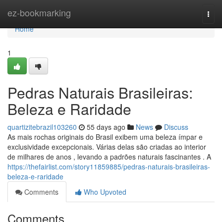
Home
ez-bookmarking
Togg
navi
Home
1
Pedras Naturais Brasileiras:
Beleza e Raridade
quartizitebrazil103260
55 days ago
News
Discuss
As mais rochas originais do Brasil exibem uma beleza ímpar e
exclusividade excepcionais. Várias delas são criadas ao interior
de milhares de anos , levando a padrões naturais fascinantes . A
https://thefairlist.com/story11859885/pedras-naturais-brasileiras-
beleza-e-raridade
Comments
Who Upvoted
Comments