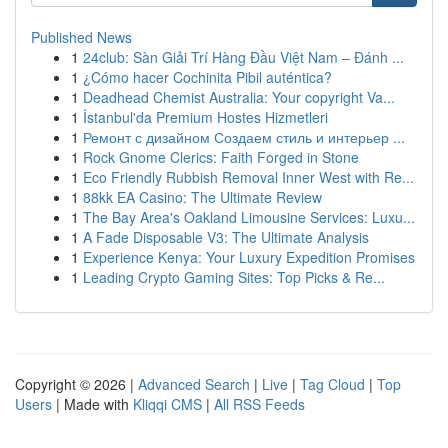
Published News
1
24club: Sàn Giải Trí Hàng Đầu Việt Nam – Đánh ...
1
¿Cómo hacer Cochinita Pibil auténtica?
1
Deadhead Chemist Australia: Your copyright Va...
1
İstanbul'da Premium Hostes Hizmetleri
1
Ремонт с дизайном Создаем стиль и интерьер ...
1
Rock Gnome Clerics: Faith Forged in Stone
1
Eco Friendly Rubbish Removal Inner West with Re...
1
88kk EA Casino: The Ultimate Review
1
The Bay Area's Oakland Limousine Services: Luxu...
1
A Fade Disposable V3: The Ultimate Analysis
1
Experience Kenya: Your Luxury Expedition Promises
1
Leading Crypto Gaming Sites: Top Picks & Re...
Copyright © 2026 |
Advanced Search
|
Live
|
Tag Cloud
|
Top
Users
| Made with
Kliqqi CMS
|
All RSS Feeds