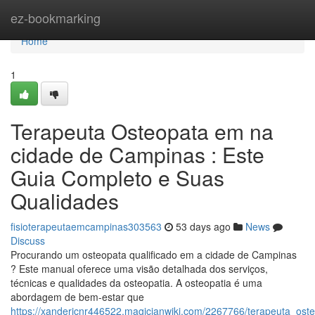
Home
ez-bookmarking
Home
1
Terapeuta Osteopata em na
cidade de Campinas : Este
Guia Completo e Suas
Qualidades
fisioterapeutaemcampinas303563
53 days ago
News
Discuss
Procurando um osteopata qualificado em a cidade de Campinas
? Este manual oferece uma visão detalhada dos serviços,
técnicas e qualidades da osteopatia. A osteopatia é uma
abordagem de bem-estar que
https://xanderjcnr446522.magicianwiki.com/2267766/terapeuta_