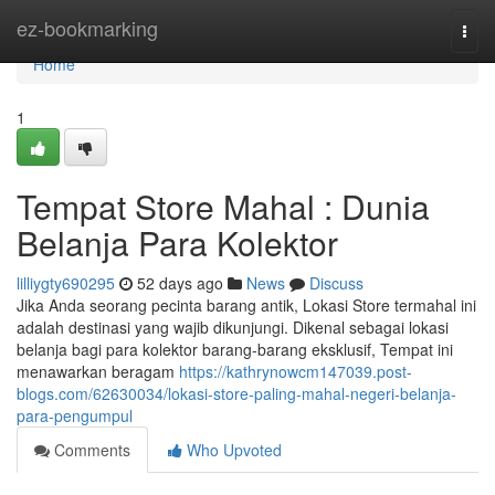
Home
ez-bookmarking
Togg
navi
Home
1
Tempat Store Mahal : Dunia
Belanja Para Kolektor
lilliygty690295
52 days ago
News
Discuss
Jika Anda seorang pecinta barang antik, Lokasi Store termahal ini
adalah destinasi yang wajib dikunjungi. Dikenal sebagai lokasi
belanja bagi para kolektor barang-barang eksklusif, Tempat ini
menawarkan beragam
https://kathrynowcm147039.post-
blogs.com/62630034/lokasi-store-paling-mahal-negeri-belanja-
para-pengumpul
Comments
Who Upvoted