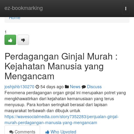
Home
ez-bookmarking
Togg
navi
Home
1
Perdagangan Ginjal Murah :
Kejahatan Manusia yang
Mengancam
joshjshb130270
54 days ago
News
Discuss
Fenomena perdagangan organ ginjal ini merupakan potret yang
mengkhawatirkan dari kejahatan kemanusiaan yang terus
menyusup. Para korban seringkali berasal dari lapisan
masyarakat terbawah dan dibujuk untuk
https://wavesocialmedia.com/story7352283/penjualan-ginjal-
murah-perdagangan-manusia-yang-mengancam
Comments
Who Upvoted