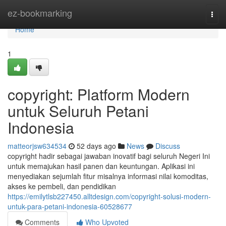
Home
ez-bookmarking
Togg
navi
Home
1
copyright: Platform Modern
untuk Seluruh Petani
Indonesia
matteorjsw634534
52 days ago
News
Discuss
copyright hadir sebagai jawaban inovatif bagi seluruh Negeri Ini
untuk memajukan hasil panen dan keuntungan. Aplikasi ini
menyediakan sejumlah fitur misalnya informasi nilai komoditas,
akses ke pembeli, dan pendidikan
https://emilytlsb227450.alltdesign.com/copyright-solusi-modern-
untuk-para-petani-indonesia-60528677
Comments
Who Upvoted