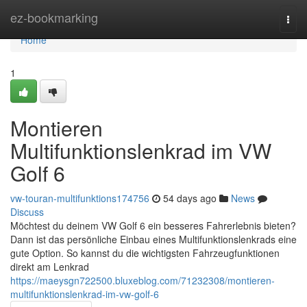
Home
ez-bookmarking
Togg
navi
Home
1
Montieren
Multifunktionslenkrad im VW
Golf 6
vw-touran-multifunktions174756
54 days ago
News
Discuss
Möchtest du deinem VW Golf 6 ein besseres Fahrerlebnis bieten?
Dann ist das persönliche Einbau eines Multifunktionslenkrads eine
gute Option. So kannst du die wichtigsten Fahrzeugfunktionen
direkt am Lenkrad
https://maeysgn722500.bluxeblog.com/71232308/montieren-
multifunktionslenkrad-im-vw-golf-6