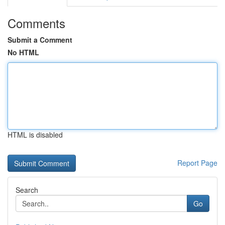
Comments
Submit a Comment
No HTML
HTML is disabled
Report Page
Search
Go