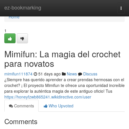
Home
ez-bookmarking
Togg
navi
Home
1
Mimifun: La magia del crochet
para novatos
mimifun111874
51 days ago
News
Discuss
¿Siempre has querido aprender a crear prendas hermosas con el
crochet? ¡ El proyecto Mimifun te ofrece una oportunidad increíble
para explorar la auténtica magia de este antiguo oficio! Tus
https://honeyfzwb865241.wikidirective.com/user
Comments
Who Upvoted
Comments