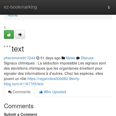
Home
ez-bookmarking
Togg
navi
Home
1
```text
pheromone917244
51 days ago
News
Discuss
Signaux chimiques : La séduction impossible Les signaux sont
des sécrétions chimiques que les organismes émettent pour
signaler des informations à d'autres. Chez les espèces, elles
jouent un rôle
https://regannkcs300082.liberty-
blog.com/41161705/text
Comments
Who Upvoted
Comments
Submit a Comment