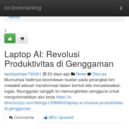
Home
ez-bookmarking
Togg
navi
Home
1
Laptop AI: Revolusi
Produktivitas di Genggaman
laptoppelajar790261
53 days ago
News
Discuss
Munculnya hadirnya kecerdasan buatan pada perangkat kini
mewakili sebuah transformasi dalam bentuk kita menyelesaikan
tugas. Keunggulan canggih ini memungkinkan pengguna untuk
mengotomatiskan alur kerja
https://e-
directory2u.com/listings13588805/laptop-ai-revolusi-produktivitas-
di-genggaman
Comments
Who Upvoted