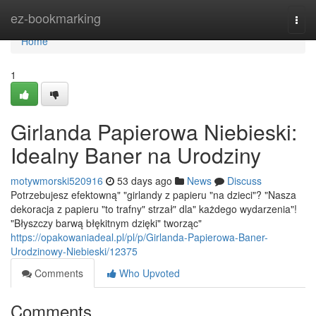
Home
ez-bookmarking
Togg
navi
Home
1
Girlanda Papierowa Niebieski:
Idealny Baner na Urodziny
motywmorski520916
53 days ago
News
Discuss
Potrzebujesz efektowną" "girlandy z papieru "na dzieci"? "Nasza
dekoracja z papieru "to trafny" strzał" dla" każdego wydarzenia"!
"Błyszczy barwą błękitnym dzięki" tworząc"
https://opakowaniadeal.pl/pl/p/Girlanda-Papierowa-Baner-
Urodzinowy-Niebieski/12375
Comments
Who Upvoted
Comments