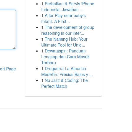
1
Perbaikan & Servis iPhone
Indonesia: Jawaban ...
1
A for Play near baby's
Infant: A First...
1
The development of group
reasoning in our inter...
1
The Naming Hub: Your
Ultimate Tool for Uniq...
1
Dewataspin: Panduan
Lengkap dan Cara Masuk
Terbaru
1
Droguería La América
ort Page
Medellín: Precios Bajos y ...
1
Nu Jazz & Coding: The
Perfect Match