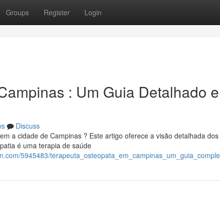
Groups
Register
Login
Campinas : Um Guia Detalhado e
ws
Discuss
 em a cidade de Campinas ? Este artigo oferece a visão detalhada dos
opatia é uma terapia de saúde
ation.com/5945483/terapeuta_osteopata_em_campinas_um_guia_compl