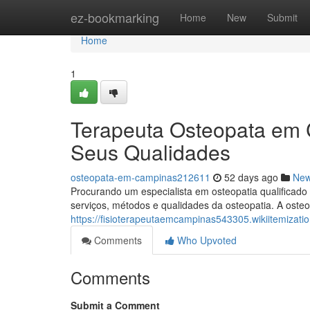
Home
ez-bookmarking
Home
New
Submit
Home
1
Terapeuta Osteopata em 
Seus Qualidades
osteopata-em-campinas212611
52 days ago
Ne
Procurando um especialista em osteopatia qualificado
serviços, métodos e qualidades da osteopatia. A oste
https://fisioterapeutaemcampinas543305.wikiitemiz
Comments
Who Upvoted
Comments
Submit a Comment