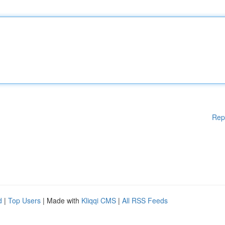
Rep
d
|
Top Users
| Made with
Kliqqi CMS
|
All RSS Feeds