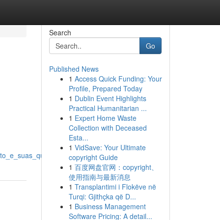
Search
Go
Published News
1
Access Quick Funding: Your
Profile, Prepared Today
1
Dublin Event Highlights
Practical Humanitarian ...
1
Expert Home Waste
Collection with Deceased
Esta...
1
VidSave: Your Ultimate
eto_e_suas_qualidades
copyright Guide
1
百度网盘官网：copyright、
使用指南与最新消息
1
Transplantimi i Flokëve në
Turqi: Gjithçka që D...
1
Business Management
Software Pricing: A detail...