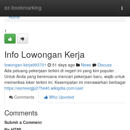
Home
ez-bookmarking
Togg
navi
Home
1
Info Lowongan Kerja
lowongan-kerja993701
51 days ago
News
Discuss
Ada peluang pekerjaan terkini di negeri ini yang kini populer .
Untuk Anda yang berencana mencari pekerjaan baru, wajib untuk
memeriksa loker terkini ini. Kesempatan ini menawarkan berbagai
https://esmeeqjjp275440.wikigdia.com/user
Comments
Who Upvoted
Comments
Submit a Comment
No HTML