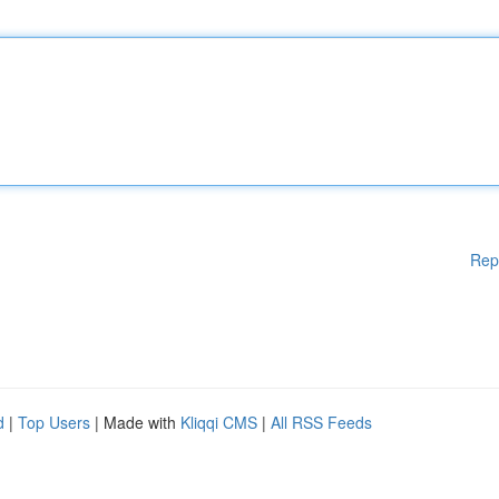
Rep
d
|
Top Users
| Made with
Kliqqi CMS
|
All RSS Feeds