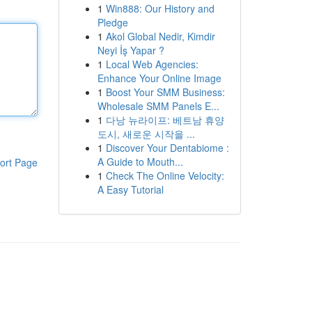
1
Win888: Our History and
Pledge
1
Akol Global Nedir, Kimdir
Neyi İş Yapar ?
1
Local Web Agencies:
Enhance Your Online Image
1
Boost Your SMM Business:
Wholesale SMM Panels E...
1
다낭 뉴라이프: 베트남 휴양
도시, 새로운 시작을 ...
1
Discover Your Dentabiome :
A Guide to Mouth...
ort Page
1
Check The Online Velocity:
A Easy Tutorial