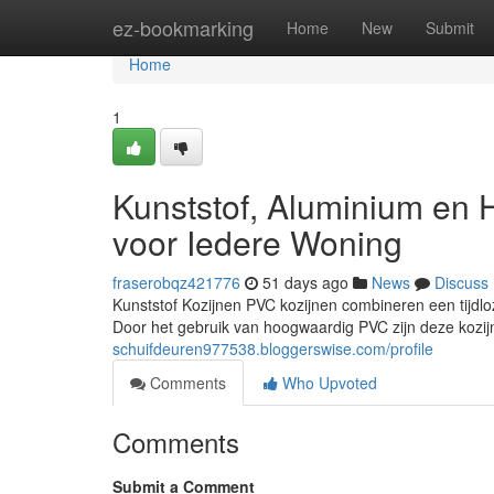
Home
ez-bookmarking
Home
New
Submit
Home
1
Kunststof, Aluminium en
voor Iedere Woning
fraserobqz421776
51 days ago
News
Discuss
Kunststof Kozijnen PVC kozijnen combineren een tijdlo
Door het gebruik van hoogwaardig PVC zijn deze kozi
schuifdeuren977538.bloggerswise.com/profile
Comments
Who Upvoted
Comments
Submit a Comment