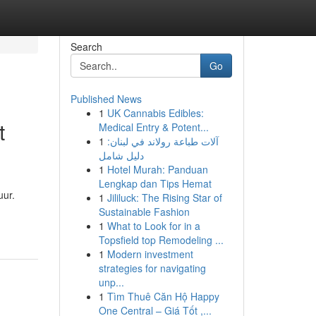
Search
Go
Published News
1
UK Cannabis Edibles:
t
Medical Entry & Potent...
1
آلات طباعة رولاند في لبنان:
دليل شامل
1
Hotel Murah: Panduan
Lengkap dan Tips Hemat
uur.
1
Jililuck: The Rising Star of
Sustainable Fashion
1
What to Look for in a
Topsfield top Remodeling ...
1
Modern investment
strategies for navigating
unp...
1
Tìm Thuê Căn Hộ Happy
One Central – Giá Tốt ,...