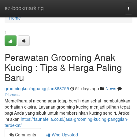
Home
ez-bookmarking
Togg
navi
Home
1
Perawatan Grooming Anak
Kucing : Tips & Harga Paling
Baru
groomingkucingpanggilan868755
51 days ago
News
Discuss
Memelihara si meong agar tetap bersih dan sehat membutuhkan
perhatian ekstra. Layanan grooming kucing menjadi pilihan tepat
bagi Anda yang sibuk untuk membersihkan kucing sendiri. Artikel
ini akan
https://faunafella.co.id/jasa-grooming-kucing-panggilan-
terdekat/
Comments
Who Upvoted