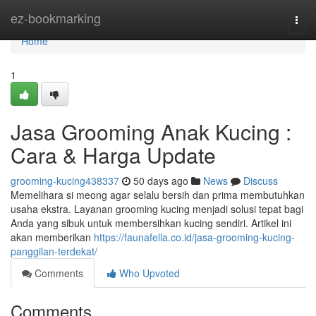
Home
ez-bookmarking
Togg
navi
Home
1
Jasa Grooming Anak Kucing :
Cara & Harga Update
grooming-kucing438337
50 days ago
News
Discuss
Memelihara si meong agar selalu bersih dan prima membutuhkan
usaha ekstra. Layanan grooming kucing menjadi solusi tepat bagi
Anda yang sibuk untuk membersihkan kucing sendiri. Artikel ini
akan memberikan
https://faunafella.co.id/jasa-grooming-kucing-
panggilan-terdekat/
Comments
Who Upvoted
Comments