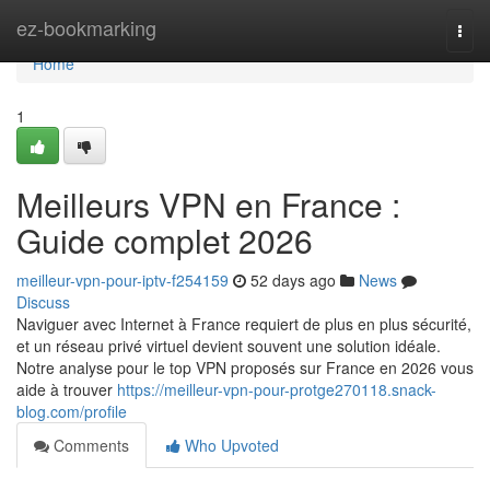
Home
ez-bookmarking
Togg
navi
Home
1
Meilleurs VPN en France :
Guide complet 2026
meilleur-vpn-pour-iptv-f254159
52 days ago
News
Discuss
Naviguer avec Internet à France requiert de plus en plus sécurité,
et un réseau privé virtuel devient souvent une solution idéale.
Notre analyse pour le top VPN proposés sur France en 2026 vous
aide à trouver
https://meilleur-vpn-pour-protge270118.snack-
blog.com/profile
Comments
Who Upvoted