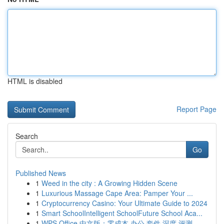
HTML is disabled
Report Page
Search
Go
Published News
1
Weed in the city : A Growing Hidden Scene
1
Luxurious Massage Cape Area: Pamper Your ...
1
Cryptocurrency Casino: Your Ultimate Guide to 2024
1
Smart SchoolIntelligent SchoolFuture School Aca...
1
WPS Office 中文版：零成本 办公 套件 深度 评测