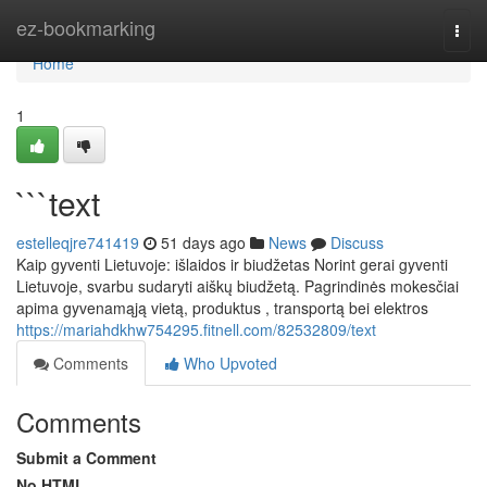
Home
ez-bookmarking
Togg
navi
Home
1
```text
estelleqjre741419
51 days ago
News
Discuss
Kaip gyventi Lietuvoje: išlaidos ir biudžetas Norint gerai gyventi
Lietuvoje, svarbu sudaryti aiškų biudžetą. Pagrindinės mokesčiai
apima gyvenamąją vietą, produktus , transportą bei elektros
https://mariahdkhw754295.fitnell.com/82532809/text
Comments
Who Upvoted
Comments
Submit a Comment
No HTML